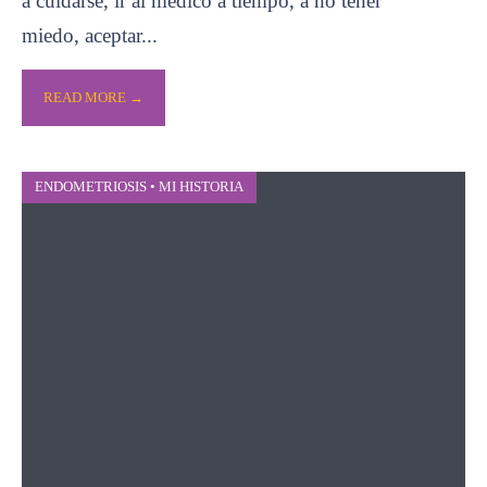
a cuidarse, ir al médico a tiempo, a no tener
miedo, aceptar
...
READ MORE →
ENDOMETRIOSIS
•
MI HISTORIA