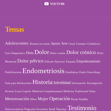
YOUTUBE
Temas
Adolescentes
Apoyo
Arte
Alcanza tus metas
Causa
Consejos
Cuidadores
Dolor
Dolor crónico
Dieta
Cura
Diagnóstico
Dolor común
Dolor
Dolor pélvico
Empoderamiento
Menstrual
Edúcate
Ejercicio
Empatía
Endometriosis
EndoGuerrera
Estadísticas
Estrés
Ginecólogo
Historia
Infertilidad
Guía para Adolescentes
Información
Investigación
Jóvenes
Leyes
Luprón
Medicina Complementaria
Medicina Tradicional China
Operación
Menstruación
Mujer
Mitos
Pareja
Pastillas
Testimonio
Anticonceptivas
Preguntas frecuentes
Salud
Síntomas