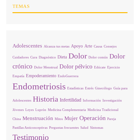
TEMAS
Adolescentes
Apoyo
Arte
Alcanza tus metas
Causa
Consejos
Dolor
Dolor
Dieta
Cuidadores
Cura
Diagnóstico
Dolor común
crónico
Dolor pélvico
Dolor Menstrual
Edúcate
Ejercicio
Empoderamiento
Empatía
EndoGuerrera
Endometriosis
Estadísticas
Estrés
Ginecólogo
Guía para
Historia
Infertilidad
Adolescentes
Información
Investigación
Jóvenes
Leyes
Luprón
Medicina Complementaria
Medicina Tradicional
Operación
Menstruación
Mujer
China
Mitos
Pareja
Pastillas Anticonceptivas
Preguntas frecuentes
Salud
Síntomas
Testimonio