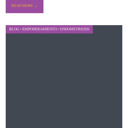
READ MORE →
BLOG
•
EMPODERAMIENTO
•
ENDOMETRIOSIS