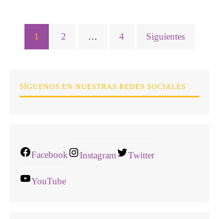
Paginación
1
2
…
4
Siguientes
de
entradas
SÍGUENOS EN NUESTRAS REDES SOCIALES
Facebook
Instagram
Twitter
YouTube