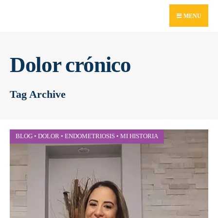
for:
Skip
MENU
to
content
Dolor crónico
Tag Archive
BLOG
•
DOLOR
•
ENDOMETRIOSIS
•
MI HISTORIA