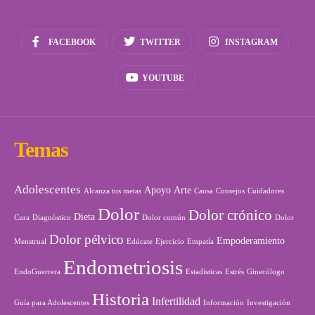
FACEBOOK
TWITTER
INSTAGRAM
YOUTUBE
Temas
Adolescentes
Apoyo
Arte
Alcanza tus metas
Causa
Consejos
Cuidadores
Dolor
Dolor crónico
Dieta
Cura
Diagnóstico
Dolor común
Dolor
Dolor pélvico
Empoderamiento
Menstrual
Edúcate
Ejercicio
Empatía
Endometriosis
EndoGuerrera
Estadísticas
Estrés
Ginecólogo
Historia
Infertilidad
Guía para Adolescentes
Información
Investigación