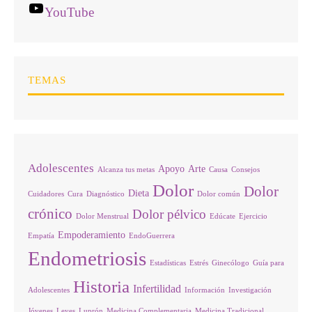
YouTube
TEMAS
Adolescentes
Apoyo
Arte
Alcanza tus metas
Causa
Consejos
Dolor
Dolor
Dieta
Cuidadores
Cura
Diagnóstico
Dolor común
crónico
Dolor pélvico
Dolor Menstrual
Edúcate
Ejercicio
Empoderamiento
Empatía
EndoGuerrera
Endometriosis
Estadísticas
Estrés
Ginecólogo
Guía para
Historia
Infertilidad
Adolescentes
Información
Investigación
Jóvenes
Leyes
Luprón
Medicina Complementaria
Medicina Tradicional