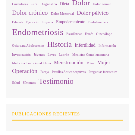
Dolor
Dieta
Cuidadores
Cura
Diagnóstico
Dolor común
Dolor crónico
Dolor pélvico
Dolor Menstrual
Empoderamiento
Edúcate
Ejercicio
Empatía
EndoGuerrera
Endometriosis
Estadísticas
Estrés
Ginecólogo
Historia
Infertilidad
Guía para Adolescentes
Información
Investigación
Jóvenes
Leyes
Luprón
Medicina Complementaria
Menstruación
Mujer
Medicina Tradicional China
Mitos
Operación
Pareja
Pastillas Anticonceptivas
Preguntas frecuentes
Testimonio
Salud
Síntomas
PUBLICACIONES RECIENTES