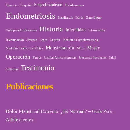
Empoderamiento
Ejercicio
Empatía
EndoGuerrera
Endometriosis
Estadísticas
Estrés
Ginecólogo
Historia
Infertilidad
Guía para Adolescentes
Información
Investigación
Jóvenes
Leyes
Luprón
Medicina Complementaria
Menstruación
Mujer
Medicina Tradicional China
Mitos
Operación
Pareja
Pastillas Anticonceptivas
Preguntas frecuentes
Salud
Testimonio
Síntomas
Publicaciones
Dolor Menstrual Extremo: ¿Es Normal? – Guía Para
Adolescentes